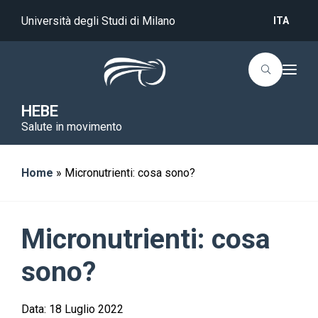
Università degli Studi di Milano
ITA
T
o
g
g
HEBE
l
Salute in movimento
e
n
a
v
i
Home
»
Micronutrienti: cosa sono?
g
a
t
i
o
Micronutrienti: cosa
n
sono?
Data:
18 Luglio 2022