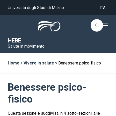
Università degli Studi di Milano
ITA
T
o
g
g
HEBE
l
Salute in movimento
e
n
a
v
i
Home
»
Vivere in salute
»
Benessere psico-fisico
g
a
t
i
o
Benessere psico-
n
fisico
Questa sezione è suddivisa in 4 sotto-sezioni, alle