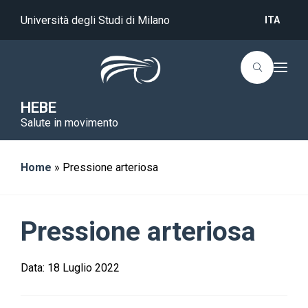
Università degli Studi di Milano
ITA
T
o
g
g
HEBE
l
Salute in movimento
e
n
a
v
i
Home
»
Pressione arteriosa
g
a
t
i
o
Pressione arteriosa
n
Data:
18 Luglio 2022